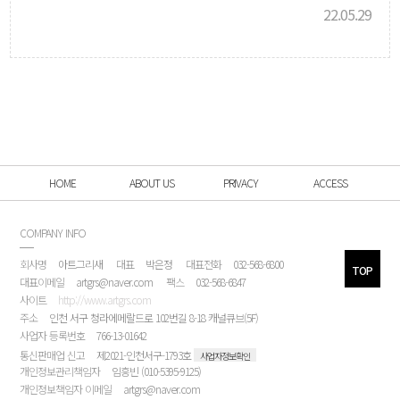
22.05.29
HOME
ABOUT US
PRIVACY
ACCESS
COMPANY INFO
회사명
아트그리새
대표
박은정
대표전화
032-568-6800
TOP
대표이메일
artgrs@naver.com
팩스
032-568-6847
사이트
http://www.artgrs.com
주소
인천 서구 청라에메랄드로 102번길 8-18 캐널큐브(5F)
사업자 등록번호
766-13-01642
통신판매업 신고
제2021-인천서구-1793호
사업자정보확인
개인정보관리책임자
임흥빈 (010-5395-9125)
개인정보책임자 이메일
artgrs@naver.com