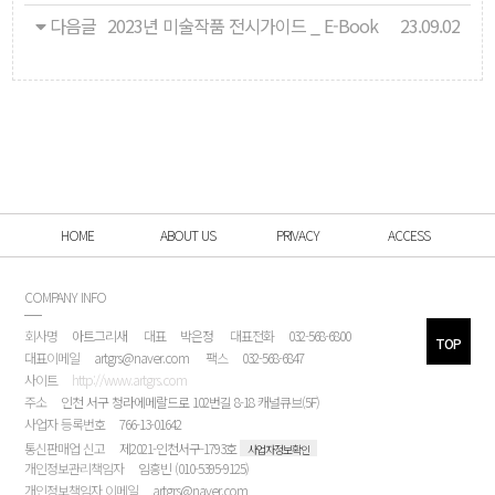
다음글
2023년 미술작품 전시가이드 _ E-Book
23.09.02
HOME
ABOUT US
PRIVACY
ACCESS
COMPANY INFO
회사명
아트그리새
대표
박은정
대표전화
032-568-6800
TOP
대표이메일
artgrs@naver.com
팩스
032-568-6847
사이트
http://www.artgrs.com
주소
인천 서구 청라에메랄드로 102번길 8-18 캐널큐브(5F)
사업자 등록번호
766-13-01642
통신판매업 신고
제2021-인천서구-1793호
사업자정보확인
개인정보관리책임자
임흥빈 (010-5395-9125)
개인정보책임자 이메일
artgrs@naver.com