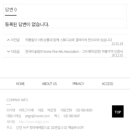
답변
0
등록된 답변이 없습니다.
이전글
작품들이 아트상품과 함께 스튜디오와 갤러리에 전시되어 있습니다
21.01.18
다음글
한국미술협회 Korea Fine Arts Association - 그리새(박은정) 작품가격 인증서
20.12.31
HOME
ABOUT US
PRIVACY
ACCESS
COMPANY INFO
회사명
아트그리새
대표
박은정
대표전화
032-568-6800
TOP
대표이메일
artgrs@naver.com
팩스
032-568-6847
사이트
http://www.artgrs.com
주소
인천 서구 청라에메랄드로 102번길 8-18 캐널큐브(5F)