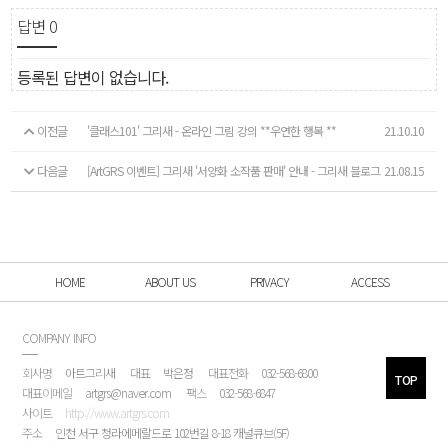
답변
0
등록된 답변이 없습니다.
이전글
'클래스101' 그리새 - 온라인 그림 강의 **우연한 행복 **
21.10.10
다음글
[ArtGRS 이벤트] 그리새 '서양화 소작품 판매' 안내 - 그리새 블로그
21.08.15
HOME
ABOUT US
PRIVACY
ACCESS
COMPANY INFO
회사명
아트그리새
대표
박은정
대표전화
032-568-6800
TOP
대표이메일
artgrs@naver.com
팩스
032-568-6847
사이트
http://www.artgrs.com
주소
인천 서구 청라에메랄드로 102번길 8-18 캐널큐브(5F)