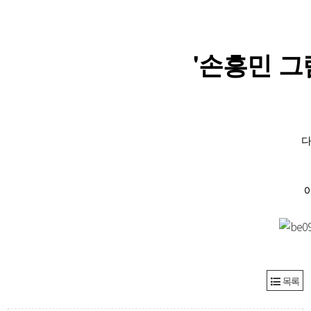
로그인
'손흥민 그림
회원가입
다
목록