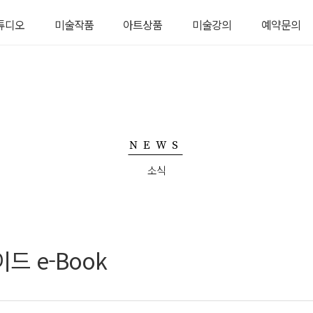
튜디오
미술작품
아트상품
미술강의
예약문의
디오 소개
서양화
생활용품
그리새 TV
예약문의
탈예약
수채화
의류
그림강좌
미술품경매
자기
원데이 수업
악세서리
NEWS
소식
드 e-Book