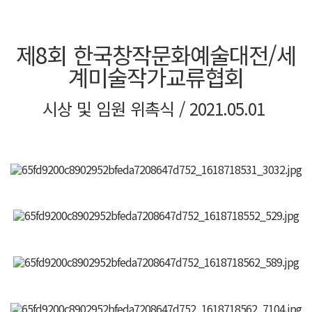
로그인
제8회 한국창작문화예술대전/세
계미술작가교류협회
회원가입
시상 및 임원 위촉식 / 2021.05.01