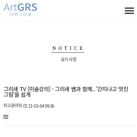
NOTICE
공지사항
그리새 TV [미술강의] - 그리새 쌤과 함께.. '간지나고 멋진
그림'을 쉽게
최고관리자
21-03-04 09:36