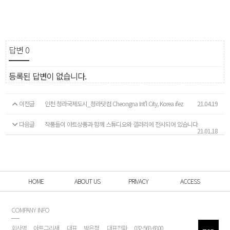
답변
0
등록된 답변이 없습니다.
이전글
인천 청라국제도시_청라닷컴 Cheongna Int'l City, Korea ifez
21.04.19
다음글
작품들이 아트상품과 함께 스튜디오와 갤러리에 전시되어 있습니다
21.01.18
HOME
ABOUT US
PRIVACY
ACCESS
COMPANY INFO
회사명
아트그리새
대표
박은정
대표전화
032-568-6800