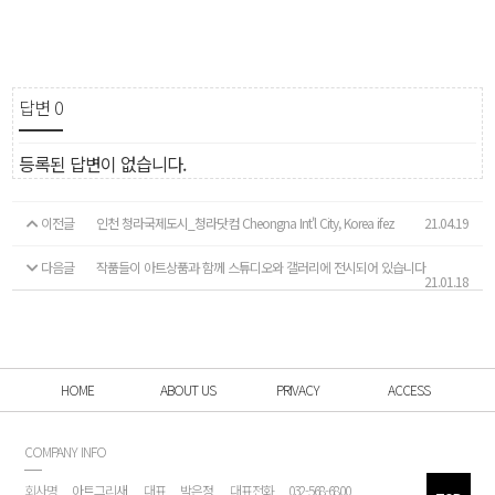
답변
0
등록된 답변이 없습니다.
이전글
인천 청라국제도시_청라닷컴 Cheongna Int'l City, Korea ifez
21.04.19
다음글
작품들이 아트상품과 함께 스튜디오와 갤러리에 전시되어 있습니다
21.01.18
HOME
ABOUT US
PRIVACY
ACCESS
COMPANY INFO
회사명
아트그리새
대표
박은정
대표전화
032-568-6800