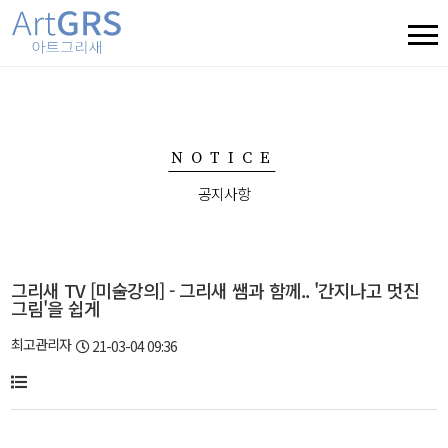
NOTICE
공지사항
그리새 TV [미술강의] - 그리새 쌤과 함께.. '간지나고 멋진
그림'을 쉽게
최고관리자
21-03-04 09:36