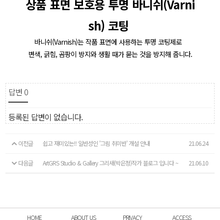
상품 표면 보호용 투명 바니쉬(Varni
sh) 코팅 
바니쉬(Varnish)는 작품 표면에 사용하는 투명 코팅제로  
변색, 긁힘, 곰팡이 방지와 생활 때가 묻는 것을 방지해 줍니다.
답변
0
등록된 답변이 없습니다.
이전글
쉽고 재미있는!! 일반성인 '그림 취미반' 개설 안내
21.06.24
다음글
ArtGRS Studio & Gallery 그리새(박은정)작가 블로그 입니다 ~
21.06.10
HOME
ABOUT US
PRIVACY
ACCESS