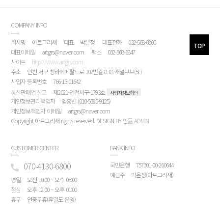
COMPANY INFO
회사명
아트그리새
대표
박은정
대표전화
032-568-6800
TOP
대표이메일
artgrs@naver.com
팩스
032-568-6847
사이트
http://www.artgrs.com
주소
인천 서구 청라에메랄드로 102번길 8-18 캐널큐브(5F)
사업자 등록번호
766-13-01642
통신판매업 신고
제2021-인천서구-1793호
사업자정보확인
개인정보관리책임자
임흥빈 (010-5395-9125)
개인정보책임자 이메일
artgrs@naver.com
Copyright 아트그리새 rights reserved. DESIGN BY
만듦
ADMIN
CUSTOMER CENTER
BANK INFO
070-4130-6800
국민은행
757301-00-260644
예금주
박은정(아트그리새)
평일
오전 10:00 ~ 오후 05:00
점심
오후 12:00 ~ 오후 01:00
휴무
연중무휴(휴일도 운영)