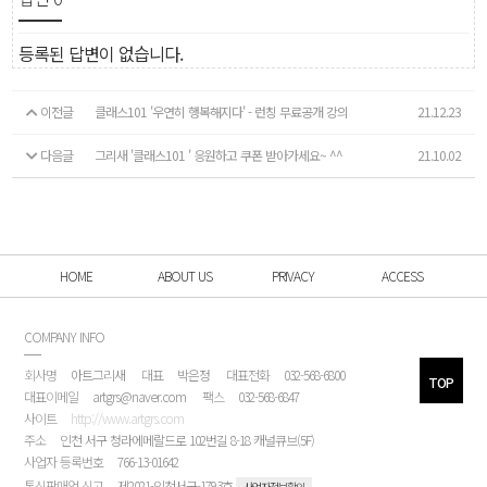
등록된 답변이 없습니다.
이전글
클래스101 '우연히 행복해지다' - 런칭 무료공개 강의
21.12.23
다음글
그리새 '클래스101 ' 응원하고 쿠폰 받아가세요~ ^^
21.10.02
HOME
ABOUT US
PRIVACY
ACCESS
COMPANY INFO
회사명
아트그리새
대표
박은정
대표전화
032-568-6800
TOP
대표이메일
artgrs@naver.com
팩스
032-568-6847
사이트
http://www.artgrs.com
주소
인천 서구 청라에메랄드로 102번길 8-18 캐널큐브(5F)
사업자 등록번호
766-13-01642
통신판매업 신고
제2021-인천서구-1793호
사업자정보확인