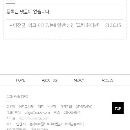
등록된 댓글이 없습니다.
이전글
쉽고 재미있는!! 일반 성인 '그림 취미반'
21.10.15
HOME
ABOUT US
PRIVACY
ACCESS
COMPANY INFO
회사명
아트그리새
대표
박은정
대표전화
032-568-6800
TOP
대표이메일
artgrs@naver.com
팩스
032-568-6847
사이트
http://www.artgrs.com
주소
인천 서구 청라에메랄드로 102번길 8-18 캐널큐브(5F)
사업자 등록번호
766-13-01642