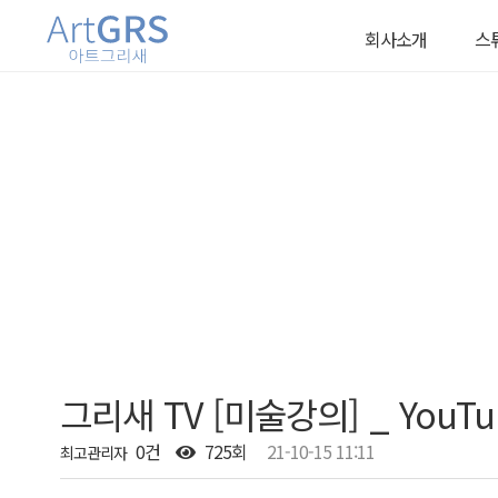
회사소개
스
회사소개
스튜
작가소개
렌
그리새 TV [미술강의] _ YouTu
0건
725회
21-10-15 11:11
최고관리자