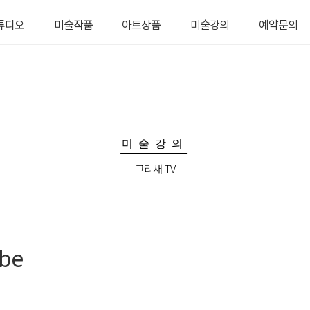
튜디오
미술작품
아트상품
미술강의
예약문의
디오 소개
서양화
생활용품
그리새 TV
예약문의
탈예약
수채화
의류
그림강좌
미술품경매
자기
원데이 수업
악세서리
미술강의
그리새 TV
be