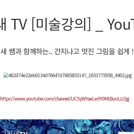
 TV [미술강의] _ You
새 쌤과 함께하는.. 간지나고 멋진 그림을 쉽게 
https://www.youtube.com/channel/UCSyWYaeLerlY0NE8ooLLOjg