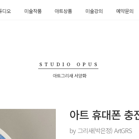
튜디오
미술작품
아트상품
미술강의
예약문의
디오 소개
서양화
생활용품
그리새 TV
예약문의
탈예약
수채화
의류
그림강좌
미술품경매
자기
원데이 수업
악세서리
STUDIO OPUS
아트그리새 서양화
아트 휴대폰 충
by 그리새(박은정) ArtGRS