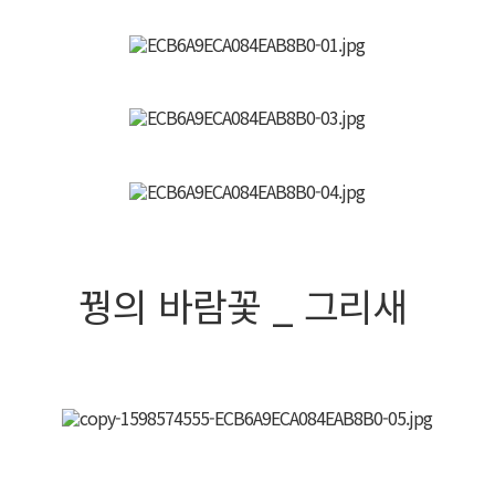
꿩의 바람꽃 _ 그리새