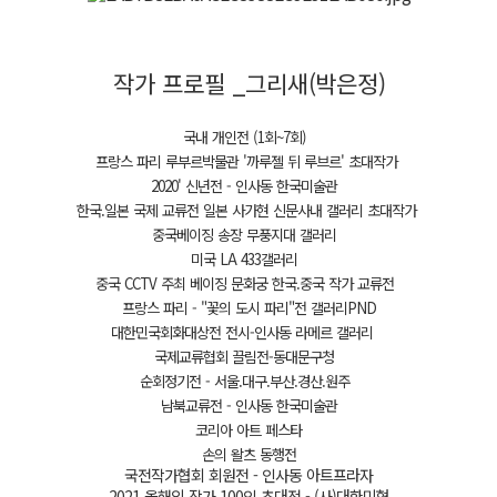
작가 프로필 _그리새(박은정)
국내 개인전 (1회~7회)
프랑스 파리 루부르박물관 '까루젤 뒤 루브르' 초대작가
2020' 신년전 - 인사동 한국미술관
한국.일본 국제 교류전 일본 사가현 신문사내 갤러리 초대작가
중국베이징 송장 무풍지대 갤러리
미국 LA 433갤러리
중국 CCTV 주최 베이징 문화궁 한국.중국 작가 교류전
프랑스 파리 - "꽃의 도시 파리"전 갤러리PND
대한민국회화대상전 전시-인사동 라메르 갤러리
국제교류협회 끌림전-동대문구청
순회정기전 - 서울.대구.부산.경산.원주
남북교류전 - 인사동 한국미술관
코리아 아트 페스타
손의 왈츠 동행전
국전작가협회 회원전 - 인사동 아트프라자
2021 올해의 작가 100인 초대전 - (사)대한미협