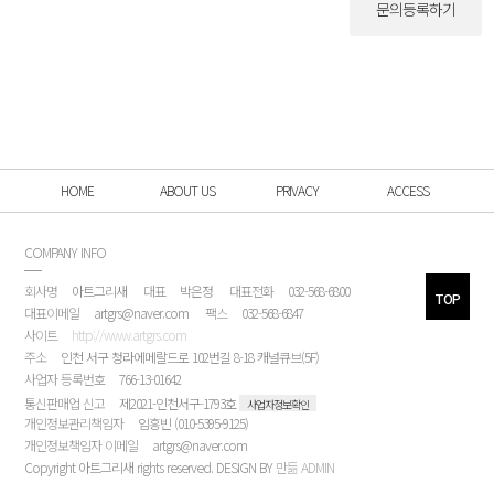
문의등록하기
HOME
ABOUT US
PRIVACY
ACCESS
COMPANY INFO
회사명
아트그리새
대표
박은정
대표전화
032-568-6800
TOP
대표이메일
artgrs@naver.com
팩스
032-568-6847
사이트
http://www.artgrs.com
주소
인천 서구 청라에메랄드로 102번길 8-18 캐널큐브(5F)
사업자 등록번호
766-13-01642
통신판매업 신고
제2021-인천서구-1793호
사업자정보확인
개인정보관리책임자
임흥빈 (010-5395-9125)
개인정보책임자 이메일
artgrs@naver.com
Copyright 아트그리새 rights reserved. DESIGN BY
만듦
ADMIN