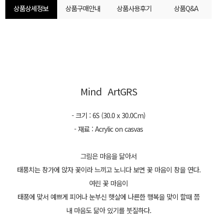
상품상세정보
상품구매안내
상품사용후기
상품Q&A
Mind ArtGRS
- 크기 : 6S (30.0 x 30.0Cm)
- 재료 : Acrylic on casvas
그림은 마음을 닮아서
태풍치는 창가에 앉자
꽃이라 느끼고 노니다 보면
꽃 마음이 창을 연다.
여린 꽃 마음이
태풍에 맞서 예쁘게 피어나
눈부신 햇살에
나른한 행복을 맞이 할때 쯤
​내 마음도 닮아 있기를 붓질하다.