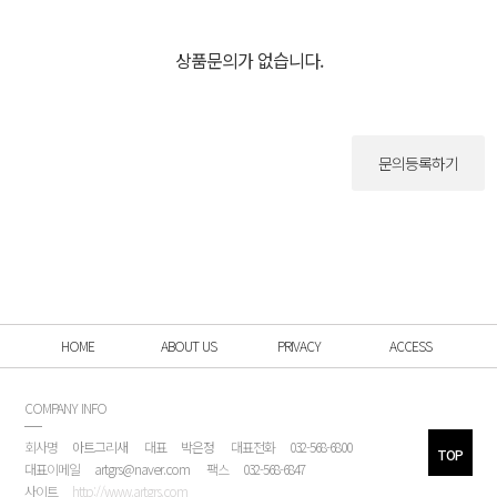
상품문의가 없습니다.
문의등록하기
HOME
ABOUT US
PRIVACY
ACCESS
COMPANY INFO
회사명
아트그리새
대표
박은정
대표전화
032-568-6800
TOP
대표이메일
artgrs@naver.com
팩스
032-568-6847
사이트
http://www.artgrs.com