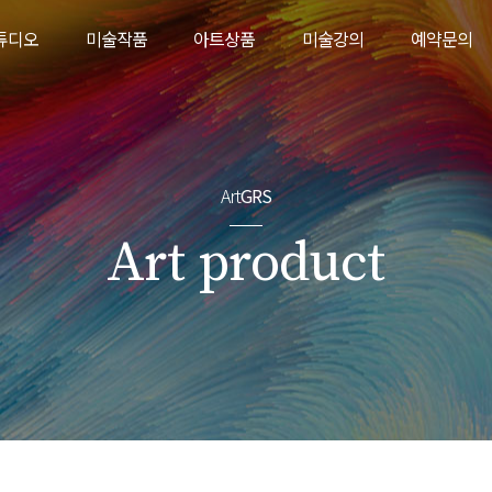
튜디오
미술작품
아트상품
미술강의
예약문의
디오 소개
서양화
생활용품
그리새 TV
예약문의
탈예약
수채화
의류
그림강좌
미술품경매
자기
원데이 수업
Art
GRS
악세서리