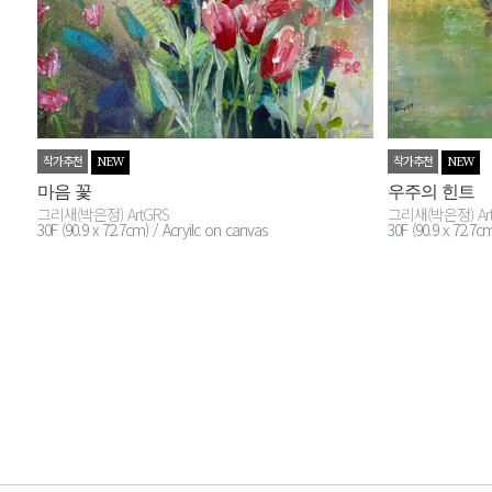
작가추천
작가추천
NEW
NEW
마음 꽃
우주의 힌트
그리새(박은정) ArtGRS
그리새(박은정) Ar
30F (90.9 x 72.7cm) / Acryilc on canvas
30F (90.9 x 72.7c
처음
맨끝