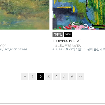
작가추천
NEW
FLOWERS FOR ME
tGRS
그리새(박은정) ArtGRS
m) / Acryilc on canvas
4F (33.4×24.2cm) / 캔버스 위에 혼합재료
1
3
4
5
6
2