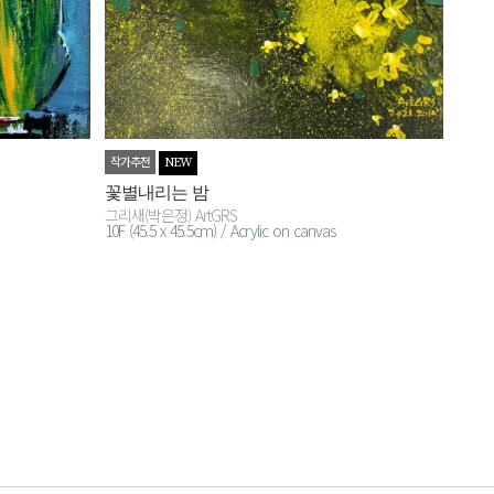
작가추천
NEW
꽃별내리는 밤
그리새(박은정) ArtGRS
10F (45.5 x 45.5cm) / Acrylic on canvas