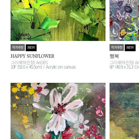
작가추천
작가추천
NEW
NEW
HAPPY SUNFLOWER
행복
그리새(박은정) ArtGRS
그리새(박은정) Ar
10F (53.0 x 45.5cm) / Acrylic on canvas
6P (40.9 x 31.3 C