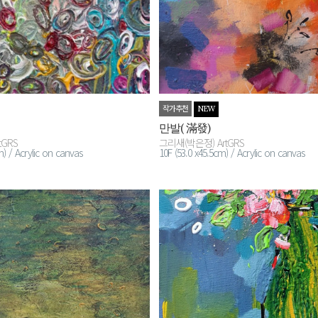
작가추천
NEW
만발( 滿發)
tGRS
그리새(박은정) ArtGRS
m) / Acrylic on canvas
​10F (53.0 x45.5cm) / Acrylic on canvas